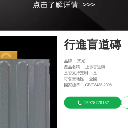
行進盲道磚
品牌
眾光
產品名稱
止步盲道磚
是否支持定制
是
可售賣地區
全國
國家標準
GB/T8488-2008
15978778187