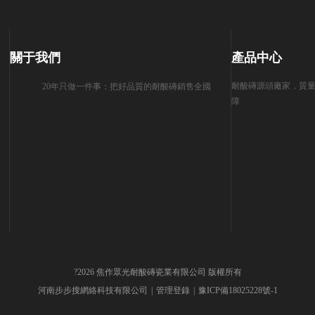
關于我們
產品中心
耐酸磚源頭廠家，質
20年只做一件事：把好品質的耐酸磚銷售全國
障
?2026 焦作眾光耐酸磚瓷業有限公司 版權所有
河南步步搜網絡科技有限公司
管理登錄
豫ICP備18025228號-1