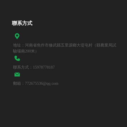
聯系方式
地址：河南省焦作市修武縣五里源鄉大堤屯村（縣農業局試
驗場南200米）
聯系方式：15978778187
郵箱：772675536@qq.com