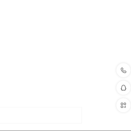
򡂔
򡂐
򡂒